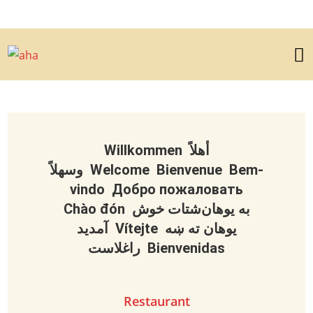
Willkommen أهلاً
وسهلاً Welcome Bienvenue Bem-
vindo Добро пожаловать
Chào đón به یوهان‌شتات خوش
آمدید Vítejte یوهان ته ښه
راغلاست Bienvenidas
Restaurant