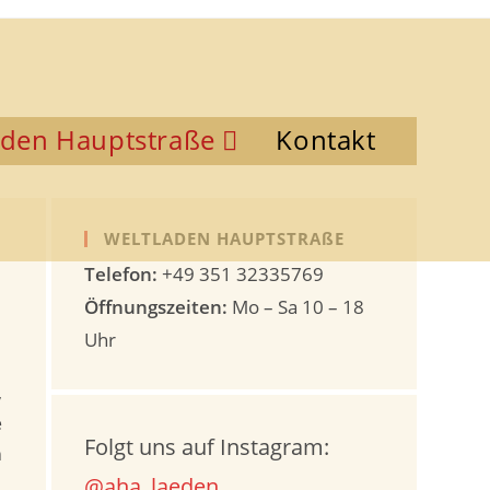
aden Hauptstraße
Kontakt
WELTLADEN HAUPTSTRAßE
Telefon:
+49 351 32335769
Öffnungszeiten:
Mo – Sa 10 – 18
Uhr
,
e
Folgt uns auf Instagram:
n
@aha_laeden