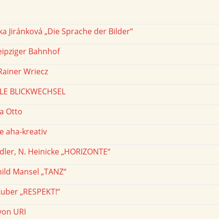
a Jiránková „Die Sprache der Bilder“
eipziger Bahnhof
Rainer Wriecz
LE BLICKWECHSEL
a Otto
e aha-kreativ
ler, N. Heinicke „HORIZONTE“
ild Mansel „TANZ“
Zuber „RESPEKT!“
von URI