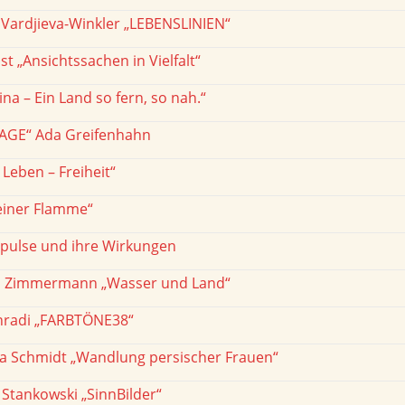
 Vardjieva-Winkler „LEBENSLINIEN“
st „Ansichtssachen in Vielfalt“
ina – Ein Land so fern, so nah.“
GE“ Ada Greifenhahn
 Leben – Freiheit“
einer Flamme“
pulse und ihre Wirkungen
a Zimmermann „Wasser und Land“
nradi „FARBTÖNE38“
a Schmidt „Wandlung persischer Frauen“
Stankowski „SinnBilder“