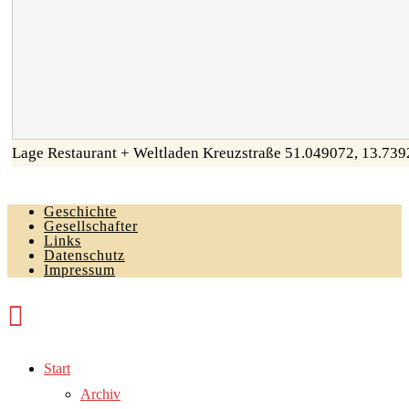
Lage Restaurant + Weltladen Kreuzstraße
51.049072
,
13.739
Geschichte
Gesellschafter
Links
Datenschutz
Impressum
Start
Archiv